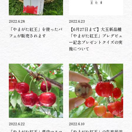
2022.6.28
2022.6.23
「やまがた紅王」を使ったパ
【6月27日まで】大玉新品種
フェが販売されます
「やまがた紅王」プレデビュ
ー記念プレゼントクイズの実
施について
2022.6.22
2022.6.10
「やまがた紅王」県内マスコ
「やまがた紅王」の生育状況