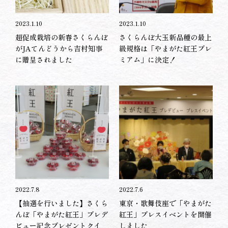
2023.1.10
2023.1.10
超促成栽培の新春さくらんぼ
さくらんぼ大玉新品種の最上
がJAてんどうから吉村知事
級規格は「やまがた紅王プレ
に贈呈されました
ミアム」に決定！
2022.7.8
2022.7.6
【抽選を行いました】さくら
東京・歌舞伎座で「やまがた
んぼ「やまがた紅王」プレデ
紅王」プレスイベントを開催
ビュー記念プレゼントクイ
しました